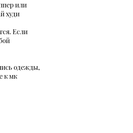
оппер или
й худи
тся. Если
обой
пись одежды,
е к мк